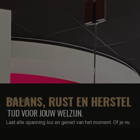
BALANS, RUST EN HERSTEL
WELLNESS
TIJD VOOR JOUW WELZIJN.
Laat alle spanning los en geniet van het moment. Of je nu
wilt ontspannen na een intensieve training of gewoon even