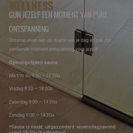
WELLNESS
GUN JEZELF EEN MOMENT VAN PURE
ONTSPANNING
Ontsnap even aan de drukte van je dag en pak dat
verdiende moment ontspanning voor jezelf.
Openingstijden sauna:
Ma t/m do 9:30 – 22:30u
Vrijdag 9:30 – 18:00u
Zaterdag 9:00 – 14:30u
Zondag 9:00 – 14:30u
*Sauna is naakt, uitgezonderd woensdagsavond
vanaf 18:30u (badkleding).